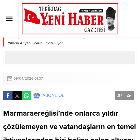
Marmaraereğlisi’nde Tarihi Dönüm
Noktası: Yılların Altyapı Sorunu
Çözülüyor
Anasayfa
»
MARMARAEREĞLİSİ
»
Marmaraereğlisi’nde Tarihi Dönüm Noktası:
Yılların Altyapı Sorunu Çözülüyor
09/04/2026 01:07
A
A
ABONE OL
+
-
Marmaraereğlisi’nde onlarca yıldır
çözülemeyen ve vatandaşların en temel