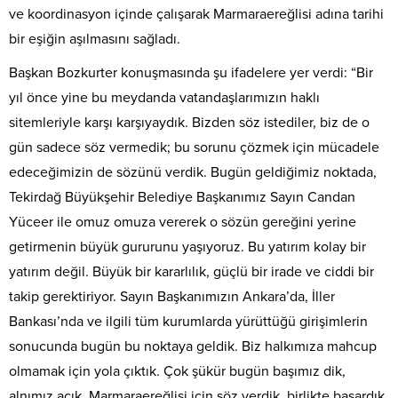
ve koordinasyon içinde çalışarak Marmaraereğlisi adına tarihi
bir eşiğin aşılmasını sağladı.
Başkan Bozkurter konuşmasında şu ifadelere yer verdi: “Bir
yıl önce yine bu meydanda vatandaşlarımızın haklı
sitemleriyle karşı karşıyaydık. Bizden söz istediler, biz de o
gün sadece söz vermedik; bu sorunu çözmek için mücadele
edeceğimizin de sözünü verdik. Bugün geldiğimiz noktada,
Tekirdağ Büyükşehir Belediye Başkanımız Sayın Candan
Yüceer ile omuz omuza vererek o sözün gereğini yerine
getirmenin büyük gururunu yaşıyoruz. Bu yatırım kolay bir
yatırım değil. Büyük bir kararlılık, güçlü bir irade ve ciddi bir
takip gerektiriyor. Sayın Başkanımızın Ankara’da, İller
Bankası’nda ve ilgili tüm kurumlarda yürüttüğü girişimlerin
sonucunda bugün bu noktaya geldik. Biz halkımıza mahcup
olmamak için yola çıktık. Çok şükür bugün başımız dik,
alnımız açık. Marmaraereğlisi için söz verdik, birlikte başardık.