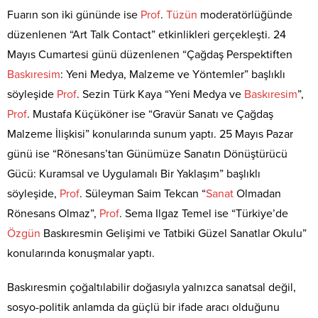
Fuarın son iki gününde ise
Prof
.
Tüzün
moderatörlüğünde
düzenlenen “Art Talk Contact” etkinlikleri gerçekleşti. 24
Mayıs Cumartesi günü düzenlenen “Çağdaş Perspektiften
Baskıresim
: Yeni Medya, Malzeme ve Yöntemler” başlıklı
söyleşide
Prof
. Sezin Türk Kaya “Yeni Medya ve
Baskıresim
”,
Prof
. Mustafa Küçüköner ise “Gravür Sanatı ve Çağdaş
Malzeme İlişkisi” konularında sunum yaptı. 25 Mayıs Pazar
günü ise “Rönesans’tan Günümüze Sanatın Dönüştürücü
Gücü: Kuramsal ve Uygulamalı Bir Yaklaşım” başlıklı
söyleşide,
Prof
. Süleyman Saim Tekcan “
Sanat
Olmadan
Rönesans Olmaz”,
Prof
. Sema Ilgaz Temel ise “Türkiye’de
Özgün
Baskıresmin Gelişimi ve Tatbiki Güzel Sanatlar Okulu”
konularında konuşmalar yaptı.
Baskıresmin çoğaltılabilir doğasıyla yalnızca sanatsal değil,
sosyo-politik anlamda da güçlü bir ifade aracı olduğunu