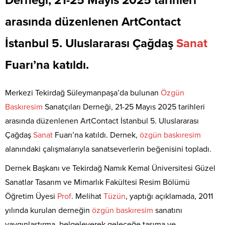
Derneği, 21-25 Mayıs 2025 tarihleri
arasında düzenlenen ArtContact
İstanbul 5. Uluslararası Çağdaş
Sanat
Fuarı’na katıldı.
Merkezi Tekirdağ Süleymanpaşa’da bulunan
Özgün
Baskıresim
Sanatçıları Derneği, 21-25 Mayıs 2025 tarihleri
arasında düzenlenen ArtContact İstanbul 5. Uluslararası
Çağdaş
Sanat
Fuarı’na katıldı. Dernek,
özgün
baskıresim
alanındaki çalışmalarıyla sanatseverlerin beğenisini topladı.
Dernek Başkanı ve Tekirdağ Namık Kemal Üniversitesi Güzel
Sanatlar Tasarım ve Mimarlık Fakültesi Resim Bölümü
Öğretim Üyesi
Prof
. Melihat
Tüzün
, yaptığı açıklamada, 2011
yılında kurulan derneğin
özgün
baskıresim
sanatını
yaygınlaştırma, belgeleyerek geleceğe taşıma ve