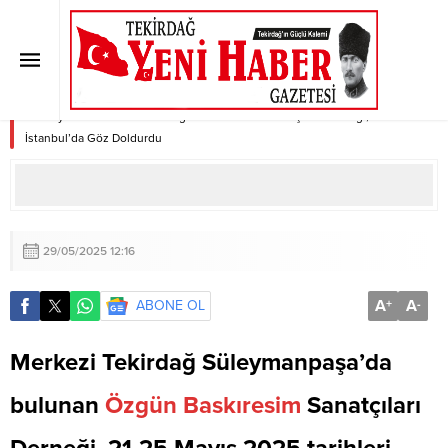
Özgün Baskıresim Sanatçıları
Derneği, ArtContact İstanbul’da
Göz Doldurdu
Anasayfa
»
SON DAKİKA
»
Özgün Baskıresim Sanatçıları Derneği, ArtContact
İstanbul’da Göz Doldurdu
29/05/2025 12:16
A
A
ABONE OL
+
-
Merkezi Tekirdağ Süleymanpaşa’da
bulunan
Özgün
Baskıresim
Sanatçıları