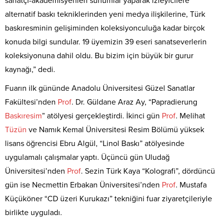
sanatçı-akademisyenleri sunumlar yaparak izleyicilere
alternatif baskı tekniklerinden yeni medya ilişkilerine, Türk
baskıresminin gelişiminden koleksiyonculuğa kadar birçok
konuda bilgi sundular. 19 üyemizin 39 eseri sanatseverlerin
koleksiyonuna dahil oldu. Bu bizim için büyük bir gurur
kaynağı,” dedi.
Fuarın ilk gününde Anadolu Üniversitesi Güzel Sanatlar
Fakültesi’nden
Prof
. Dr. Güldane Araz Ay, “Papradierung
Baskıresim
” atölyesi gerçekleştirdi. İkinci gün
Prof
. Melihat
Tüzün
ve Namık Kemal Üniversitesi Resim Bölümü yüksek
lisans öğrencisi Ebru Algül, “Linol Baskı” atölyesinde
uygulamalı çalışmalar yaptı. Üçüncü gün Uludağ
Üniversitesi’nden
Prof
. Sezin Türk Kaya “Kolografi”, dördüncü
gün ise Necmettin Erbakan Üniversitesi’nden
Prof
. Mustafa
Küçüköner “CD üzeri Kurukazı” tekniğini fuar ziyaretçileriyle
birlikte uyguladı.