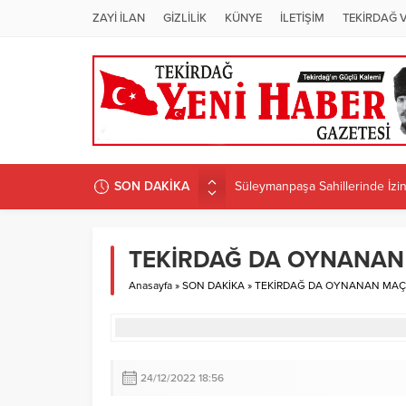
ZAYİ İLAN
GİZLİLİK
KÜNYE
İLETİŞİM
TEKİRDAĞ 
SON DAKİKA
Süleymanpaşa Sahillerinde İzins
ÜNİVERSİTEDE PROGRAM D
Candan Yüceer’den CHP Tekirdağ
TEKİRDAĞ DA OYNANAN
CHP Tekirdağ İl Başkanlığı’na 
Anasayfa
»
SON DAKİKA
»
TEKİRDAĞ DA OYNANAN MAÇ
CANDAN BAŞKAN MURATLI’DA 
24/12/2022 18:56