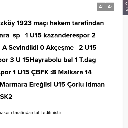
C
A
A
+
-
ezköy 1923 maçı hakem tarafindan
alkara sp 1 U15 kazanderespor 2
16 A Sevindikli 0 Akçeşme 2 U15
por 3 U 15Hayrabolu bel 1 T.dag
por 1 U15 ÇBFK :8 Malkara 14
 Marmara Ereğlisi U15 Çorlu idman
 SK2
kem tarafindan tatil edilmistir