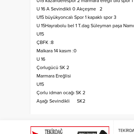
U15 kazanderespor 2 marmara ereğli bld spor 1
U 16 A Sevindikli 0 Akçeşme 2
U15 büyükyoncalı Spor 1 kapaklı spor 3
U 15Hayrabolu bel 1 T.dag Süleyman paşa Namı
U15
ÇBFK :8
Malkara 14 kasım :0
U 16
Çorlugücü SK 2
Marmara Ereğlisi
U15
Çorlu idman ocağı SK 2
Aşağı Sevindikli SK2
TEKİRD