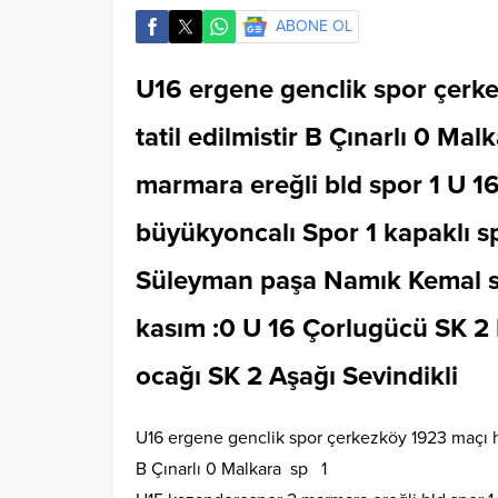
ABONE OL
U16 ergene genclik spor çerk
tatil edilmistir B Çınarlı 0 M
marmara ereğli bld spor 1 U 
büyükyoncalı Spor 1 kapaklı s
Süleyman paşa Namık Kemal s
kasım :0 U 16 Çorlugücü SK 2
ocağı SK 2 Aşağı Sevindikli
U16 ergene genclik spor çerkezköy 1923 maçı ha
B Çınarlı 0 Malkara sp 1