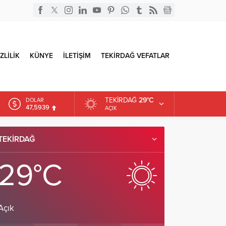
ZLİLİK
KÜNYE
İLETİŞİM
TEKİRDAĞ VEFATLAR
TEKIRDAĞ
29°C
DOLAR
47,5939
AÇIK
EURO
54,9646
TEKIRDAĞ
ALTIN
6.488,95
29°C
Açık