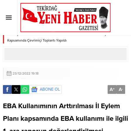
EBA Kullanımının Artırılması EBA İl
Eylem Planı Kapsamında Çevrimiçi
Toplantı Yapıldı
Anasayfa
»
SON DAKİKA
»
EBA Kullanımının Artırılması EBA İl Eylem Planı
Kapsamında Çevrimiçi Toplantı Yapıldı
23/12/2022 19:18
A
A
ABONE OL
+
-
EBA Kullanımının Arttırılması İl Eylem
Planı kapsamında EBA kullanımı ile ilgili