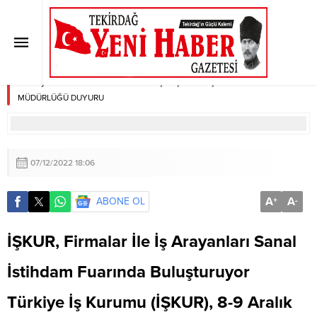
TEKİRDAĞ ÇALIŞMA VE İŞ
KURUMU İL MÜDÜRLÜĞÜ
DUYURU
Anasayfa
»
SON DAKİKA
»
TEKİRDAĞ ÇALIŞMA VE İŞ KURUMU İL
MÜDÜRLÜĞÜ DUYURU
07/12/2022 18:06
A
A
ABONE OL
+
-
İŞKUR, Firmalar İle İş Arayanları Sanal
İstihdam Fuarında Buluşturuyor
Türkiye İş Kurumu (İŞKUR), 8-9 Aralık