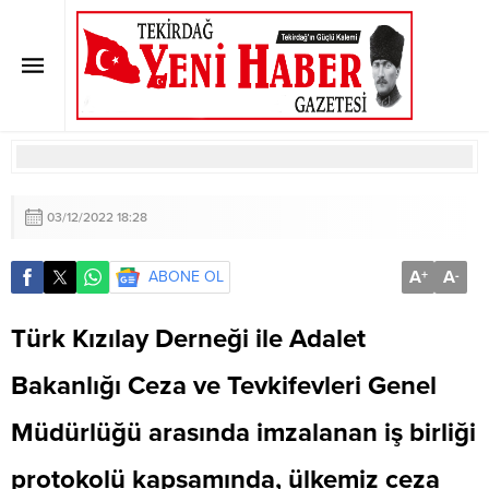
Vali Aziz Yıldırım Adliye Sosyal
Butik’in Açılışını Yaptı
Anasayfa
»
SON DAKİKA
»
Vali Aziz Yıldırım Adliye Sosyal Butik’in Açılışını
Yaptı
03/12/2022 18:28
A
A
ABONE OL
+
-
Türk Kızılay Derneği ile Adalet
Bakanlığı Ceza ve Tevkifevleri Genel
Müdürlüğü arasında imzalanan iş birliği
protokolü kapsamında, ülkemiz ceza