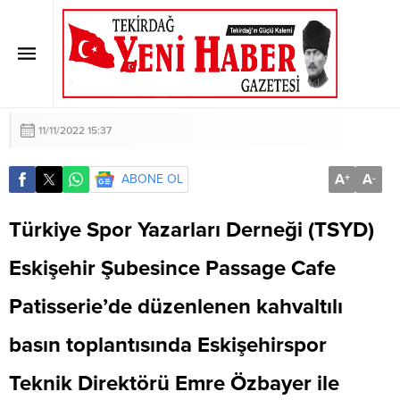
TSYD EMRE HOCA’YI KONUK ETTİ
Anasayfa
»
TSYD EMRE HOCA’YI KONUK ETTİ
11/11/2022 15:37
A
A
ABONE OL
+
-
Türkiye Spor Yazarları Derneği (TSYD)
Eskişehir Şubesince Passage Cafe
Patisserie’de düzenlenen kahvaltılı
basın toplantısında Eskişehirspor
Teknik Direktörü Emre Özbayer ile