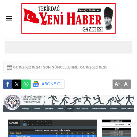
AMATÖR KÜME C GRUBU PUAN
DURUMU VE HAFTANIN MAÇLARI
Anasayfa
»
AMATÖR KÜME C GRUBU PUAN DURUMU VE HAFTANIN
MAÇLARI
04/11/2022 15:24 | SON GÜNCELLENME: 04/11/2022 15:25
A
A
ABONE OL
+
-